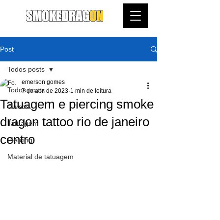
Post
Todos posts
emerson gomes
Todos posts
7 de abr. de 2023
1 min de leitura
Tatuagem e piercing smoke
Cursos
dragon tattoo rio de janeiro
Tatuagem
centro
Piercing
Material de tatuagem