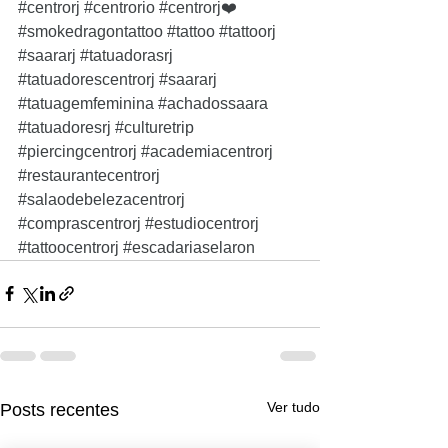
#centrorj
#centrorio
#centrorj
❤️ 
#smokedragontattoo
#tattoo
#tattoorj
#saararj
#tatuadorasrj
#tatuadorescentrorj
#saararj
#tatuagemfeminina
#achadossaara
#tatuadoresrj
#culturetrip
#piercingcentrorj
#academiacentrorj
#restaurantecentrorj
#salaodebelezacentrorj
#comprascentrorj
#estudiocentrorj
#tattoocentrorj
#escadariaselaron
Ver tudo
Posts recentes