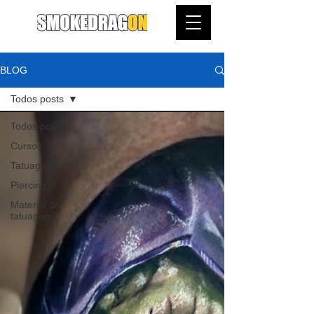
BLOG
Todos posts
Todos posts
Cursos
Tatuagem
Piercing
Material de
tatuagem