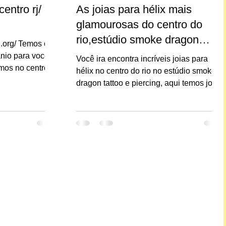
centro rj/
As joias para hélix mais
glamourosas do centro do
rio,estúdio smoke dragon
.org/ Temos os
tattoo e piercing rj
ânio para você
Você ira encontra incríveis joias para
amos no centro
hélix no centro do rio no estúdio smoke
dragon tattoo e piercing, aqui temos joias
para seu hélix...