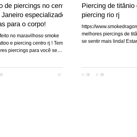
o de piercings no centro
Piercing de titânio 
 Janeiro especializado
piercing rio rj
as para o corpo!
https://www.smokedragon
melhores piercings de tit
 feito no maravilhoso smoke
se sentir mais linda! Est
oo e piercing centro rj ! Temos
do Rio de Janeiro!...
res piercings para você se
s linda!...